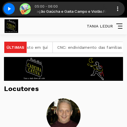
05:00 - 06:00
ABIANO FARIAS - Nação Gaúcha e Gaita Campo e Violão.
 violão - Parte 1
Gaita, campo & violão - Parte 1
FABIANO FARIAS 
TANIA LEDUR
e 13 de agosto em Ijuí
ÚLTIMAS
CNC: endividamento das famílias sob
Locutores