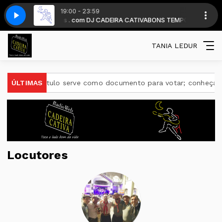
19:00 - 23:59
partir das 19 horas . com DJ CADEIRA CATIVA
vils - You Made It Right 26 BA COUNTRY
The Ozark Mountains Daredevil
BONS TEMPOS CADEIRA dia
TANIA LEDUR
ord
ÚLTIMAS
E-Título serve como documento para votar; conheça ou
Locutores