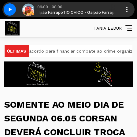
06:00 - 08:00
HICO - Galpão Farrapo
ALMIR RENATO LEDUR
Galpão farrapo - Parte 7
EU SOU DO SUL SEM FRONTEIRAS - DALMIR LEDUR -
TIO CHICO - Galpão Farrapo diariamente das 6 as
TANIA LEDUR
am acordo para financiar combate ao crime organizado
ÚLTIMAS
TSE 
SOMENTE AO MEIO DIA DE
SEGUNDA 06.05 CORSAN
DEVERÁ CONCLUIR TROCA