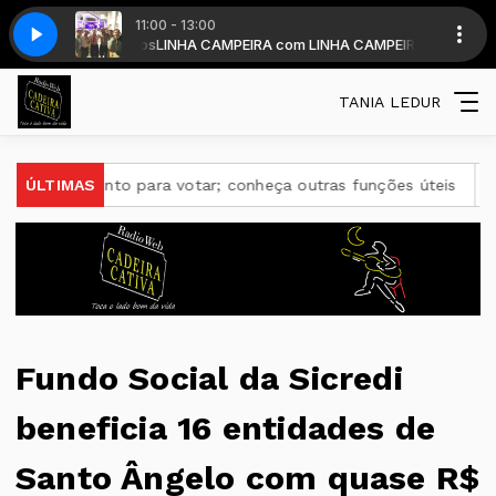
11:00 - 13:00
 os domingos
1-09082026
Linha-Campeira-570-Bloco1-09082026
LINHA CAMPEIRA com LINHA CAMPEIRA - Todos os doming
TANIA LEDUR
nto para votar; conheça outras funções úteis
ÚLTIMAS
AGU quer sus
Fundo Social da Sicredi
beneficia 16 entidades de
Santo Ângelo com quase R$