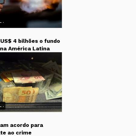
 .
 US$ 4 bilhões o fundo
na América Latina
 .
rmam acordo para
te ao crime