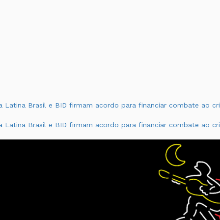
a Latina
Brasil e BID firmam acordo para financiar combate ao c
a Latina
Brasil e BID firmam acordo para financiar combate ao c