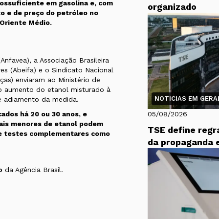
tossuficiente em gasolina e, com
organizado
to e de preço do petróleo no
 Oriente Médio.
nfavea), a Associação Brasileira
s (Abeifa) e o Sindicato Nacional
as) enviaram ao Ministério de
o aumento do etanol misturado à
NOTICIAS EM GERAL
e adiamento da medida.
icados há 20 ou 30 anos, e
05/08/2026
ais menores de etanol podem
TSE define regr
 de testes complementares como
da propaganda e
o
da Agência Brasil.