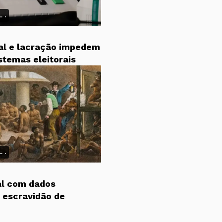
 .
tal e lacração impedem
stemas eleitorais
 .
al com dados
e escravidão de