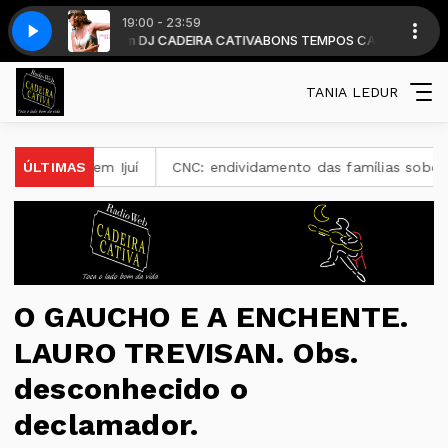
19:00 - 23:59
 horas . com DJ CADEIRA CATIVA
o Geral ÓTIMA L1 - SAMBA
Maria Rita - Comportamento Geral ÓTIMA L1 - 
BONS TEMPOS CADEIRA diariamente a par
TANIA LEDUR
o em Ijuí
ÚLTIMAS
CNC: endividamento das famílias sobe para 82%, 
O GAUCHO E A ENCHENTE.
LAURO TREVISAN. Obs.
desconhecido o
declamador.