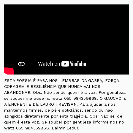
ESTA POESIA É PARA NOS LEMBRAR DA GARRA, FORÇA,
CORAGEM E RESILIÊNCIA QUE NUNCA VAI NOS
ABANDONAR. Obs. Não sei de quem é a voz. Por gentileza
se souber me avise no watz 055 984359868. O GAUCHO E
A ENCHENTE DE LAURO TREVISAN. Para ajudar a nos
mantermos firmes, de pé e solidários, sendo ou não
atingidos diretamente por esta tragédia. Obs. Não sei de
quem é está voz. Se souber por gentileza informe nós no
watz 055 984359868. Dalmir Ledur.