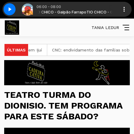
06:00 - 08:00
s. com TIO CHICO - Galpão Farrapo
rte 7
Galpão farrapo - Parte 7
TIO CHICO - Galpão Farrapo diariame
TANIA LEDUR
o em Ijuí
ÚLTIMAS
CNC: endividamento das famílias sobe para 82%, m
TEATRO TURMA DO
DIONISIO. TEM PROGRAMA
PARA ESTE SÁBADO?