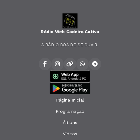
Rádio Web Cadeira Cativa
A RÁDIO BOA DE SE OUVIR.
Página Inicial
Programação
Álbuns
Vídeos