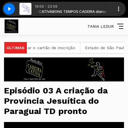
19:00 - 23:59
com DJ CADEIRA CATIVA
BA 126
TRINI LOPES - La Bamba BA 126
BONS TEMPOS CADEIRA diariamente a partir das 1
TANIA LEDUR
sultar o cartão de inscrição
ÚLTIMAS
Estado de São Paulo confirm
Episódio 03 A criação da
Província Jesuítica do
Paraguai TD pronto