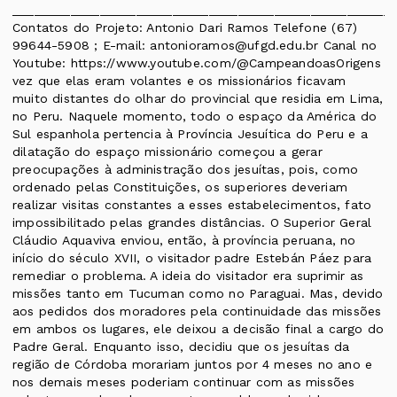
____________________________________________________
Contatos do Projeto: Antonio Dari Ramos Telefone (67)
99644-5908 ; E-mail: antonioramos@ufgd.edu.br Canal no
Youtube: https://www.youtube.com/@CampeandoasOrigens
vez que elas eram volantes e os missionários ficavam
muito distantes do olhar do provincial que residia em Lima,
no Peru. Naquele momento, todo o espaço da América do
Sul espanhola pertencia à Província Jesuítica do Peru e a
dilatação do espaço missionário começou a gerar
preocupações à administração dos jesuítas, pois, como
ordenado pelas Constituições, os superiores deveriam
realizar visitas constantes a esses estabelecimentos, fato
impossibilitado pelas grandes distâncias. O Superior Geral
Cláudio Aquaviva enviou, então, à província peruana, no
início do século XVII, o visitador padre Estebán Páez para
remediar o problema. A ideia do visitador era suprimir as
missões tanto em Tucuman como no Paraguai. Mas, devido
aos pedidos dos moradores pela continuidade das missões
em ambos os lugares, ele deixou a decisão final a cargo do
Padre Geral. Enquanto isso, decidiu que os jesuítas da
região de Córdoba morariam juntos por 4 meses no ano e
nos demais meses poderiam continuar com as missões