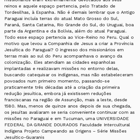
reinos e aquele espaço pertencia, pelo Tratado de
Tordesilhas, à Espanha. Não é demais lembrar que o Antigo
Paraguai incluía terras do atual Mato Grosso do Sul,
Paraná, Santa Catarina, Rio Grande do Sul, do Uruguai, boa
parte da Argentina e da Bolívia, além do atual Paraguai.
Todo esse espaço pertencia ao Vice-Reino no Peru. Qual o
motivo que levou a Companhia de Jesus a criar a Província
Jesuítica do Paraguai? O ingresso dos missionários em
terras mais ao sul do Peru acompanhava o avanço da
colonização. Eles atendiam as cidades espanholas
implantadas e realizavam missões no entorno delas,
buscando catequisar os indígenas, mas não estabeleceram
povoados num primeiro momento, passando-se
praticamente três décadas até a criação da primeira
redução jesuítica, embora já existissem reduções
franciscanas na região de Assunção, mais a leste, desde
1580. Mas, menos de quinze anos depois de sua chegada,
os jesuítas avaliaram se seria conveniente continuar com as
missões no Paraguai e em Tucuman, uma UNIVERSIDADE
FEDERAL DA GRANDE DOURADOS Faculdade Intercultural
Indígena Projeto Campeando as Origens – Série Missões
Jesuítico-Guaranis