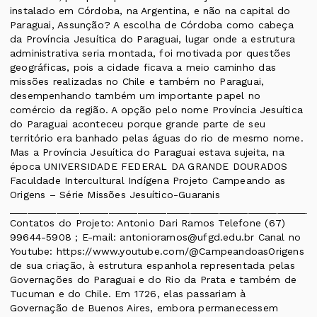
instalado em Córdoba, na Argentina, e não na capital do
Paraguai, Assunção? A escolha de Córdoba como cabeça
da Província Jesuítica do Paraguai, lugar onde a estrutura
administrativa seria montada, foi motivada por questões
geográficas, pois a cidade ficava a meio caminho das
missões realizadas no Chile e também no Paraguai,
desempenhando também um importante papel no
comércio da região. A opção pelo nome Província Jesuítica
do Paraguai aconteceu porque grande parte de seu
território era banhado pelas águas do rio de mesmo nome.
Mas a Província Jesuítica do Paraguai estava sujeita, na
época UNIVERSIDADE FEDERAL DA GRANDE DOURADOS
Faculdade Intercultural Indígena Projeto Campeando as
Origens – Série Missões Jesuítico-Guaranis
____________________________________________________
Contatos do Projeto: Antonio Dari Ramos Telefone (67)
99644-5908 ; E-mail: antonioramos@ufgd.edu.br Canal no
Youtube: https://www.youtube.com/@CampeandoasOrigens
de sua criação, à estrutura espanhola representada pelas
Governações do Paraguai e do Rio da Prata e também de
Tucuman e do Chile. Em 1726, elas passariam à
Governação de Buenos Aires, embora permanecessem