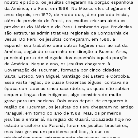
noutro episódio, os jesuítas chegaram na porção espanhola
da América, no Peru, em 1568. No México eles chegaram 4
anos depois, em 1572, de modo que, já no período inicial,
além da província do Brasil, os jesuítas criaram ainda as
províncias do México e do Peru. Lembrando que Províncias
são estruturas administrativas regionais da Companhia de
Jesus. Do Peru, os jesuítas começaram, em 1586, a
expandir seu trabalho para outros lugares mais ao sul da
América, seguindo o caminho em direção a Buenos Aires,
principal porto de chegada dos espanhóis àquela porção
da América. Naquele ano, os jesuítas chegaram à
Governação de Tucuman, formada por cinco cidades:
Salta, Esteco, San Miguel, Santiago del Estero e Córdoba.
Essa vasta região, de quase trezentas léguas, contava na
época com apenas cinco sacerdotes, os quais não sabiam
sequer a língua dos indígenas, algo considerado muito
grave para um inaciano. Dois anos depois de chegarem à
região de Tucuman, os jesuítas do Peru chegaram no antigo
Paraguai, em torno do ano de 1588. Mas, os primeiros
jesuítas a entrar aí, na região do Guairá, localizada hoje no
estado brasileiro do Paraná, foram os jesuítas brasileiros,
mas isso gerava um problema político, já que os
missionários eram extremamente devotados aos seus