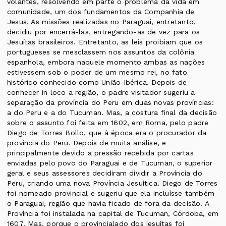
volantes, resolvendo em parte o problema da vida em
comunidade, um dos fundamentos da Companhia de
Jesus. As missões realizadas no Paraguai, entretanto,
decidiu por encerrá-las, entregando-as de vez para os
Jesuítas brasileiros. Entretanto, as leis proibiam que os
portugueses se mesclassem nos assuntos da colônia
espanhola, embora naquele momento ambas as nações
estivessem sob o poder de um mesmo rei, no fato
histórico conhecido como União Ibérica. Depois de
conhecer in loco a região, o padre visitador sugeriu a
separação da província do Peru em duas novas províncias:
a do Peru e a do Tucuman. Mas, a costura final da decisão
sobre o assunto foi feita em 1602, em Roma, pelo padre
Diego de Torres Bollo, que à época era o procurador da
província do Peru. Depois de muita análise, e
principalmente devido a pressão recebida por cartas
enviadas pelo povo do Paraguai e de Tucuman, o superior
geral e seus assessores decidiram dividir a Província do
Peru, criando uma nova Província Jesuítica. Diego de Torres
foi nomeado provincial e sugeriu que ela incluísse também
o Paraguai, região que havia ficado de fora da decisão. A
Província foi instalada na capital de Tucuman, Córdoba, em
1607. Mas, porque o provincialado dos jesuítas foi