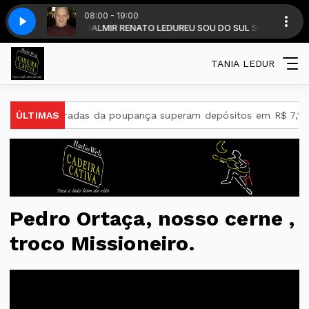
08:00 - 19:00
MIR LEDUR - com DALMIR RENATO LEDUR
UE TOCA O SEU CORACAO - 26
VINHETA - O SOM QUE TOCA O SEU CORA
EU SOU DO SUL SEM FRONTEIRAS
TANIA LEDUR
m
ÚLTIMAS
Retiradas da poupança superam depósitos em R$ 7,15 bilh
Pedro Ortaça, nosso cerne ,
troco Missioneiro.