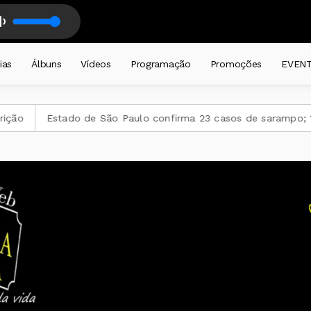
amente a partir das 19 horas . com DJ CADEIRA CATIVA
ias
Álbuns
Vídeos
Programação
Promoções
EVEN
do de São Paulo confirma 23 casos de sarampo; 16 não se vaci