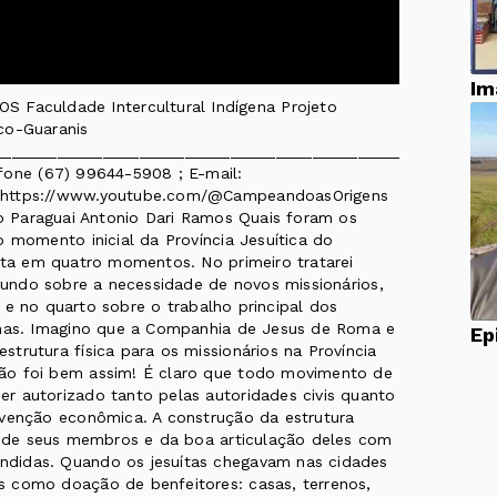
Im
aculdade Intercultural Indígena Projeto
co-Guaranis
______________________________________________
fone (67) 99644-5908 ; E-mail:
: https://www.youtube.com/@CampeandoasOrigens
do Paraguai Antonio Dari Ramos Quais foram os
o momento inicial da Província Jesuítica do
nta em quatro momentos. No primeiro tratarei
egundo sobre a necessidade de novos missionários,
as e no quarto sobre o trabalho principal dos
genas. Imagino que a Companhia de Jesus de Roma e
trutura física para os missionários na Província
ão foi bem assim! É claro que todo movimento de
r autorizado tanto pelas autoridades civis quanto
bvenção econômica. A construção da estrutura
al de seus membros e da boa articulação deles com
ndidas. Quando os jesuítas chegavam nas cidades
s como doação de benfeitores: casas, terrenos,