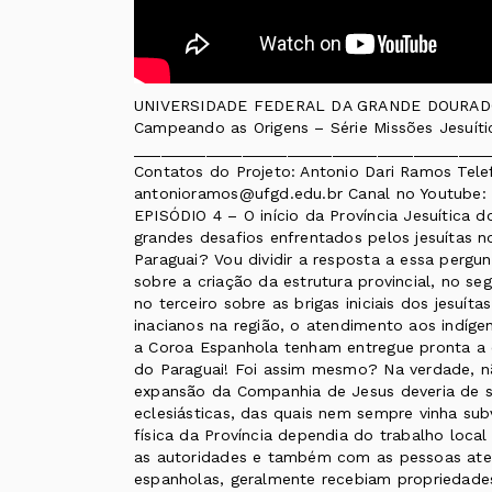
UNIVERSIDADE FEDERAL DA GRANDE DOURADOS F
Campeando as Origens – Série Missões Jesuíti
_______________________________________
Contatos do Projeto: Antonio Dari Ramos Tele
antonioramos@ufgd.edu.br Canal no Youtube
EPISÓDIO 4 – O início da Província Jesuítica 
grandes desafios enfrentados pelos jesuítas n
Paraguai? Vou dividir a resposta a essa pergu
sobre a criação da estrutura provincial, no s
no terceiro sobre as brigas iniciais dos jesuít
inacianos na região, o atendimento aos indí
a Coroa Espanhola tenham entregue pronta a es
do Paraguai! Foi assim mesmo? Na verdade, n
expansão da Companhia de Jesus deveria de se
eclesiásticas, das quais nem sempre vinha su
física da Província dependia do trabalho loc
as autoridades e também com as pessoas ate
espanholas, geralmente recebiam propriedade