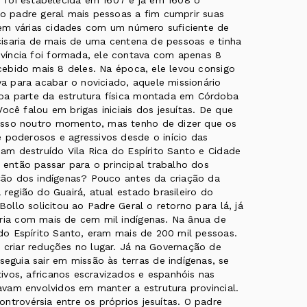
ai foi estabelecida em 1607 e já em 1608 o
ao padre geral mais pessoas a fim cumprir suas
as em várias cidades com um número suficiente de
ecisaria de mais de uma centena de pessoas e tinha
víncia foi formada, ele contava com apenas 8
ecebido mais 8 deles. Na época, ele levou consigo
 para acabar o noviciado, aquele missionário
oa parte da estrutura física montada em Córdoba
ocê falou em brigas iniciais dos jesuítas. De que
isso noutro momento, mas tenho de dizer que os
 poderosos e agressivos desde o início das
iam destruído Vila Rica do Espírito Santo e Cidade
então passar para o principal trabalho dos
ação dos indígenas? Pouco antes da criação da
 região do Guairá, atual estado brasileiro do
Bollo solicitou ao Padre Geral o retorno para lá, já
aria com mais de cem mil indígenas. Na ânua de
 do Espírito Santo, eram mais de 200 mil pessoas.
 criar reduções no lugar. Já na Governação de
guia sair em missão às terras de indígenas, se
ivos, africanos escravizados e espanhóis nas
tavam envolvidos em manter a estrutura provincial.
ntrovérsia entre os próprios jesuítas. O padre