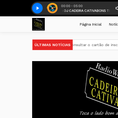
00:00 - 05:00
artir das 19 horas . com DJ CADEIRA CATIVA
Top classic - Parte 4
Top classic - Parte 4
BONS TEMPOS CADEIRA diari
Página Inicial
Notíc
 Encceja 2026 podem consultar o cartão de inscrição
ÚLTIMAS NOTÍCIAS
Esta