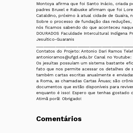
Montoya afirma que foi Santo Inácio, criada p
padres Bruxel e Rabuske afirmam que foi Lore
Cataldino, próximo à atual cidade de Guaíra,
Sobre o processo de fundação das reduções,
nós ficamos sabendo do que aconteceu naq
DOURADOS Faculdade Intercultural Indígena P
Jesuítico-Guaranis
_______________________________________
Contatos do Projeto: Antonio Dari Ramos Tele
antonioramos@ufgd.edu.br Canal no Youtube
Os jesuítas possuíam um sistema bastante efic
fato que nos permite acessar os detalhes de 
também cartas escritas anualmente e enviadas 
a Roma, as chamadas Cartas Ânuas; são crônica
documentos que estão disponíveis para revive
enquanto é isso! Espero que tenhas gostado d
Atimã porã! Obrigado!
Comentários