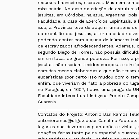
recursos financeiros, escravos. Mas nem semp
missionária. No caso da criação da estrutura d
jesuítas, em Córdoba, na atual Argentina, pois
Faculdade, a Casa de Exercícios Espirituais, a
isso, a Província teve de adquirir uma série d
da expulsão dos jesuítas, a ter na cidade div
podendo contar com a ajuda de inúmeros tra
de escravizados afrodescendentes. Ademais, di
segundo Diego de Torres, não possuía dificuld
em um local de grande pobreza. Por isso, a pr
jesuítas não usariam tecidos europeus e sim 
comidas menos elaboradas e que não teriam a
eucarísticas (por certo isso mudou com o tem
enfim, que viveriam de fato a pobreza do luga
no Paraguai, em 1607, houve uma praga de
Faculdade Intercultural Indígena Projeto Camp
Guaranis
_______________________________________
Contatos do Projeto: Antonio Dari Ramos Tele
antonioramos@ufgd.edu.br Canal no Youtube
lagartas que devorou as plantações e vinhas,
doações feitas tanto pelos espanhóis quanto 