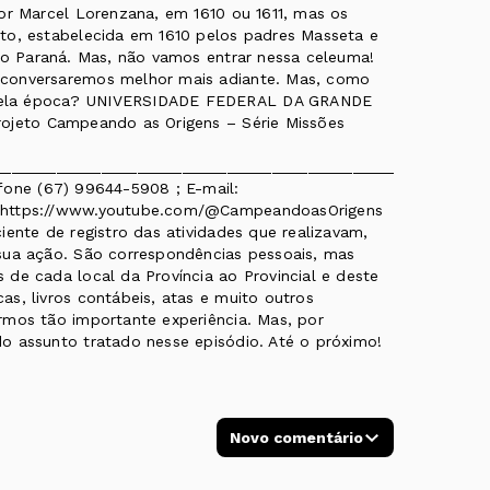
or Marcel Lorenzana, em 1610 ou 1611, mas os
to, estabelecida em 1610 pelos padres Masseta e
 no Paraná. Mas, não vamos entrar nessa celeuma!
 conversaremos melhor mais adiante. Mas, como
uela época? UNIVERSIDADE FEDERAL DA GRANDE
rojeto Campeando as Origens – Série Missões
______________________________________________
fone (67) 99644-5908 ; E-mail:
: https://www.youtube.com/@CampeandoasOrigens
iente de registro das atividades que realizavam,
sua ação. São correspondências pessoais, mas
de cada local da Província ao Provincial e deste
s, livros contábeis, atas e muito outros
rmos tão importante experiência. Mas, por
o assunto tratado nesse episódio. Até o próximo!
Novo comentário