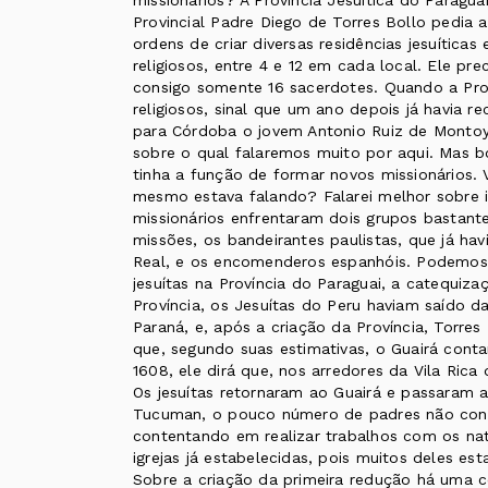
missionários? A Província Jesuítica do Paragu
Provincial Padre Diego de Torres Bollo pedia 
ordens de criar diversas residências jesuític
religiosos, entre 4 e 12 em cada local. Ele pr
consigo somente 16 sacerdotes. Quando a Pro
religiosos, sinal que um ano depois já havia r
para Córdoba o jovem Antonio Ruiz de Montoya
sobre o qual falaremos muito por aqui. Mas b
tinha a função de formar novos missionários. V
mesmo estava falando? Falarei melhor sobre 
missionários enfrentaram dois grupos bastante
missões, os bandeirantes paulistas, que já hav
Real, e os encomenderos espanhóis. Podemos 
jesuítas na Província do Paraguai, a catequiz
Província, os Jesuítas do Peru haviam saído da
Paraná, e, após a criação da Província, Torres 
que, segundo suas estimativas, o Guairá cont
1608, ele dirá que, nos arredores da Vila Rica
Os jesuítas retornaram ao Guairá e passaram a
Tucuman, o pouco número de padres não conse
contentando em realizar trabalhos com os nat
igrejas já estabelecidas, pois muitos deles es
Sobre a criação da primeira redução há uma co