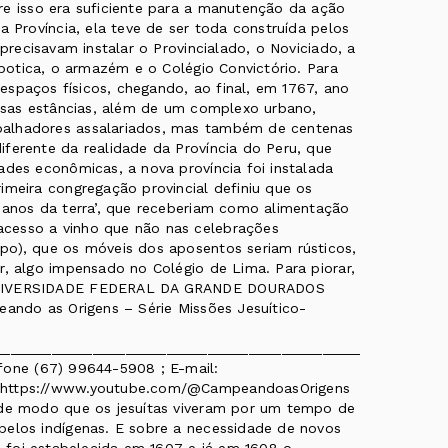
re isso era suficiente para a manutenção da ação
a Província, ela teve de ser toda construída pelos
 precisavam instalar o Provincialado, o Noviciado, a
 botica, o armazém e o Colégio Convictório. Para
e espaços físicos, chegando, ao final, em 1767, ano
ersas estâncias, além de um complexo urbano,
balhadores assalariados, mas também de centenas
ferente da realidade da Província do Peru, que
ades econômicas, a nova província foi instalada
imeira congregação provincial definiu que os
‘panos da terra’, que receberiam como alimentação
cesso a vinho que não nas celebrações
po), que os móveis dos aposentos seriam rústicos,
r, algo impensado no Colégio de Lima. Para piorar,
 UNIVERSIDADE FEDERAL DA GRANDE DOURADOS
eando as Origens – Série Missões Jesuítico-
______________________________________________
fone (67) 99644-5908 ; E-mail:
: https://www.youtube.com/@CampeandoasOrigens
 de modo que os jesuítas viveram por um tempo de
pelos indígenas. E sobre a necessidade de novos