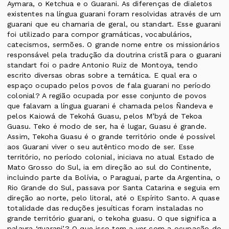
Aymara, o Ketchua e o Guarani. As diferenças de dialetos
existentes na língua guarani foram resolvidas através de um
guarani que eu chamaria de geral, ou standart. Esse guarani
foi utilizado para compor gramáticas, vocabulários,
catecismos, sermões. O grande nome entre os missionários
responsável pela tradução da doutrina cristã para o guarani
standart foi o padre Antonio Ruiz de Montoya, tendo
escrito diversas obras sobre a temática. E qual era o
espaço ocupado pelos povos de fala guarani no período
colonial? A região ocupada por esse conjunto de povos
que falavam a língua guarani é chamada pelos Ñandeva e
pelos Kaiowá de Tekohá Guasu, pelos M’byá de Tekoa
Guasu. Teko é modo de ser, ha é lugar, Guasu é grande.
Assim, Tekoha Guasu é o grande território onde é possível
aos Guarani viver o seu autêntico modo de ser. Esse
território, no período colonial, iniciava no atual Estado de
Mato Grosso do Sul, ia em direção ao sul do Continente,
incluindo parte da Bolívia, o Paraguai, parte da Argentina, o
Rio Grande do Sul, passava por Santa Catarina e seguia em
direção ao norte, pelo litoral, até o Espírito Santo. A quase
totalidade das reduções jesuíticas foram instaladas no
grande território guarani, o tekoha guasu. O que significa a
palavra ‘guarani’? O que isso tem a ver com a ocupação do