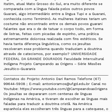
Itatim, atual Mato Grosso do Sul, era muito diferente se
comparada com a língua falada pelos outros povos
Guarani, algo intermediário entre a língua Tupi e a Guarani,
conhecida como Temiminó. As mulheres itatines teriam um
costume não encontrado entre os demais povos guarani
falantes que era o de de tatuar o corpo todo, em forma
de listras, feitas com picadas de espinho, uma prática
extremamente dolorosa realizada com fins estéticos. Se
havia tanta diferença linguística, como os jesuítas
resolveram esse problema quando traduziam a doutrina
através de catecismos, por exemplo? UNIVERSIDADE
FEDERAL DA GRANDE DOURADOS Faculdade Intercultural
Indígena Projeto Campeando as Origens – Série Missões
Jesuítico-Guaranis
____________________________________________________
Contatos do Projeto: Antonio Dari Ramos Telefone (67)
99644-5908 ; E-mail: antonioramos@ufgd.edu.br Canal no
Youtube: https://www.youtube.com/@CampeandoasOrigens
Os jesuítas se depararam com centenas de línguas
indígenas na América, e tiveram de escolher as línguas mais
faladas para traduzir a doutrina cristã. Na América
espanhola eles escolheram três línguas para a catequese, o