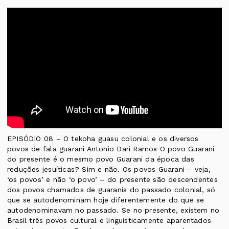
EPISÓDIO 08 – O tekoha guasu colonial e os diversos
povos de fala guarani Antonio Dari Ramos O povo Guarani
do presente é o mesmo povo Guarani da época das
reduções jesuíticas? Sim e não. Os povos Guarani – veja,
‘os povos’ e não ‘o povo’ – do presente são descendentes
dos povos chamados de guaranis do passado colonial, só
que se autodenominam hoje diferentemente do que se
autodenominavam no passado. Se no presente, existem no
Brasil três povos cultural e linguisticamente aparentados