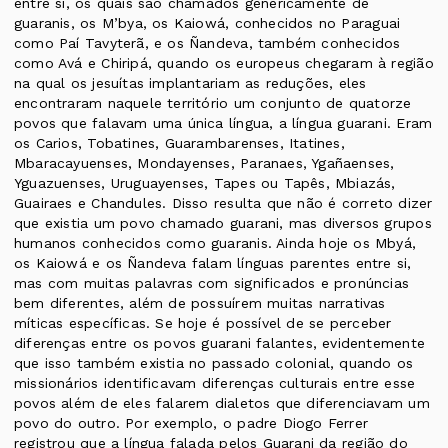
entre si, os quais são chamados genericamente de
guaranis, os M’bya, os Kaiowá, conhecidos no Paraguai
como Paí Tavyterã, e os Ñandeva, também conhecidos
como Avá e Chiripá, quando os europeus chegaram à região
na qual os jesuítas implantariam as reduções, eles
encontraram naquele território um conjunto de quatorze
povos que falavam uma única língua, a língua guarani. Eram
os Carios, Tobatines, Guarambarenses, Itatines,
Mbaracayuenses, Mondayenses, Paranaes, Ygañaenses,
Yguazuenses, Uruguayenses, Tapes ou Tapês, Mbiazás,
Guairaes e Chandules. Disso resulta que não é correto dizer
que existia um povo chamado guarani, mas diversos grupos
humanos conhecidos como guaranis. Ainda hoje os Mbyá,
os Kaiowá e os Ñandeva falam línguas parentes entre si,
mas com muitas palavras com significados e pronúncias
bem diferentes, além de possuírem muitas narrativas
míticas específicas. Se hoje é possível de se perceber
diferenças entre os povos guarani falantes, evidentemente
que isso também existia no passado colonial, quando os
missionários identificavam diferenças culturais entre esse
povos além de eles falarem dialetos que diferenciavam um
povo do outro. Por exemplo, o padre Diogo Ferrer
registrou que a língua falada pelos Guarani da região do