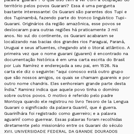
território pelos povos Guarani? Essa é uma pergunta
bastante interessante! Os Guarani são parentes dos Tupi e
dos Tupinambá, fazendo parte do tronco linguístico Tupi-
Guarani. Originários da região amazônica, esse povos se
deslocaram para outras regiões há praticamente 3 mil
anos. No sul do continente, os Guarani acabaram se
localizando nas bacias dos grandes rios Paraguai, Paraná,
Uruguai e seus afluentes, chegando até o litoral atlântico. A
primeira vez que o nome guarani (guareni) é encontrado na
documentação histórica é em uma carta escrita do Brasil
por Luis Ramírez e endereçada a seu pai, em 1528. Na
carta ele diz o seguinte: “aqui conosco está outro grupo
que são nossos amigos, os quais se chamam guarenis e por
outro nome chandris. Eles senhoreiam grande parte desta
Índia.” Ramirez indica que aquele povo tinha o domínio
sobre outros povos. O motivo é referido pelo padre
Montoya quando ele registrou no livro Tesoro de la Lengua
Guarani o significado da palavra Guarinĩ, que é guerra.
Guarinĩhára foi registrado como guerreiro; e a palavra
aguarinĩ como guerrear. Essas palavras foram recolhidas
diretamente pelo missionário entre os Guarani do século
XVII. UNIVERSIDADE FEDERAL DA GRANDE DOURADOS