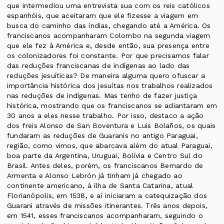
que intermediou uma entrevista sua com os reis católicos
espanhóis, que aceitaram que ele fizesse a viagem em
busca do caminho das índias, chegando até a América. Os
franciscanos acompanharam Colombo na segunda viagem
que ele fez à América e, desde então, sua presença entre
os colonizadores foi constante. Por que precisamos falar
das reduções franciscanas de indígenas ao lado das
reduções jesuíticas? De maneira alguma quero ofuscar a
importância histórica dos jesuítas nos trabalhos realizados
nas reduções de indígenas. Mas tenho de fazer justiça
histórica, mostrando que os franciscanos se adiantaram em
30 anos a eles nesse trabalho. Por isso, destaco a ação
dos freis Alonso de San Boventura e Luis Bolaños, os quais
fundaram as reduções de Guaranis no antigo Paraguai,
região, como vimos, que abarcava além do atual Paraguai,
boa parte da Argentina, Uruguai, Bolívia e Centro Sul do
Brasil. Antes deles, porém, os franciscanos Bernardo de
Armenta e Alonso Lebrón já tinham já chegado ao
continente americano, à ilha de Santa Catarina, atual
Florianópolis, em 1538, e aí iniciaram a catequização dos
Guarani através de missões itinerantes. Três anos depois,
em 1541, esses franciscanos acompanharam, seguindo o