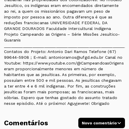
Jesuítico, os indígenas eram encomendados diretamente
ao rei, a quem os missionários pagavam um peso de
imposto por pessoa ao ano. Outra diferença é que as
reduções franciscanas UNIVERSIDADE FEDERAL DA
GRANDE DOURADOS Faculdade Intercultural Indígena
Projeto Campeando as Origens – Série Missões Jesuítico-
Guaranis
____________________________________________________
Contatos do Projeto: Antonio Dari Ramos Telefone (67)
99644-5908 ; E-mail: antonioramos@ufgd.edu.br Canal no
Youtube: https://www.youtube.com/@CampeandoasOrigens
eram proporcionalmente menores em número de
habitantes que as jesuíticas. As primeiras, por exemplo,
possuíam entre 500 e mil pessoas. As jesuíticas chegavam
a ter entre 4 e 6 mil indígenas. Por fim, as construções
jesuíticas foram mais pomposas; as franciscanas, mais
sóbrias. Espero que tenhas gostado do assunto tratado
nesse episódio. Até o próximo! Aguyjevete! Obrigado
Comentários
Novo comentário