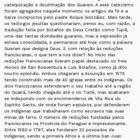
catequização e doutrinação dos Guarani. A esse catecismo
foram agregados naquele momento os artigos da fé e a
Salve compostos pelo padre Roque González. Mais tarde,
os teólogos jesuítas questionariam, penso eu, com razão, a
tradução feita por Bolaños do Deus Cristão como Tupã,
uma das tantas divindades guaranis, mas a expressão já
estava consolidada, e permanece até hoje como a palavra
Guarani que designa Deus. E com relação às reduções
franciscanas, o que tem a nos dizer? No início das
reduções franciscanas tiveram papel destacado os freis
Alonso de San Boaventura e Luis Bolaños, como já dito
noutro episódio. Ambos chegaram a Assunção em 1575
tendo construído mais de 40 igrejas entre os indígenas. Os
dois franciscanos estenderam o seu trabalho até a região
do Guairá, tendo chegado até o rio Tietê, mas acabaram
se indispondo com os encomenderos de Vila Rica do
Espírito Santo, de onde foram expulsos, por defenderem
os indígenas que trabalhavam como escravos nas suas
minas de ferro. O número de reduções fundadas pelos
franciscanos na Província do Paraguai é impressionante.
Entre 1580 e 1797, eles fundaram 33 povoados de
indígenas, sendo a primeira Altos e a última San Juan