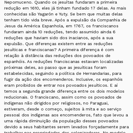
Nepomuceno. Quando os jesuítas fundaram a primeira
redução em 1610, eles já tinham fundado 17 delas. As mais
conhecidas são Yagarón e Yuty. Se bem que muitas delas
tenham tido vida breve. Após a expulsão da Companhia de
Jesus da América Espanhola, em 1767, os franciscanos
fundaram ainda 10 reduções, tendo assumido ainda 6
reduções que haviam sido dos inacianos, após a sua
expulsão. Que diferenças existem entre as reduções
jesuíticas e franciscanas? A primeira diferença é com
relação à distância das reduções dos povoados de
espanhóis. As reduções franciscanas estavam localizadas
próximas deles, ao passo que as jesuíticas foram
estabelecidas, seguindo a política de Hernandarias, para
fugir da ação dos encomenderos. Inclusive, os espanhóis
eram proibidos de entrar nos povoados jesuíticos. E aí
temos a segunda grande diferença entre os dois modelos
reducionais. O franciscano, assim como os povoados de
indígenas não dirigidos por religiosos, no Paraguai,
estiveram, desde o começo, sujeitos à mita e ao serviço
pessoal dos indígenas aos encomenderos, fato que levou a
uma rápida diminuição da população desses povoados
devido a seus habitantes serem levados forçadamente para
trabalhar nas propriedades dos colonizadores. No modelo