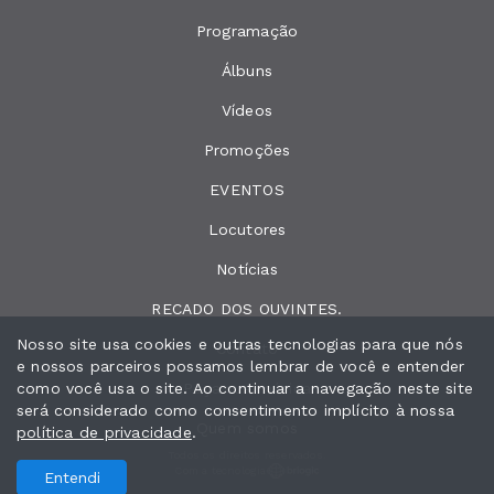
Programação
Álbuns
Vídeos
Promoções
EVENTOS
Locutores
Notícias
RECADO DOS OUVINTES.
Nosso site usa cookies e outras tecnologias para que nós
Contato
e nossos parceiros possamos lembrar de você e entender
como você usa o site. Ao continuar a navegação neste site
Peça sua música
será considerado como consentimento implícito à nossa
Quem somos
política de privacidade
.
Todos os direitos reservados.
Com a tecnologia
Entendi