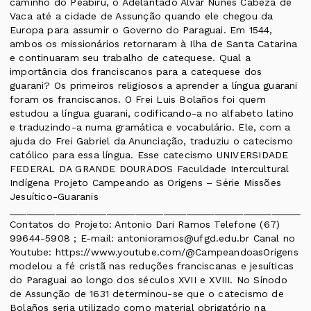
caminho do Peabiru, o Adelantado Alvar Nuñes Cabeza de
Vaca até a cidade de Assunção quando ele chegou da
Europa para assumir o Governo do Paraguai. Em 1544,
ambos os missionários retornaram à Ilha de Santa Catarina
e continuaram seu trabalho de catequese. Qual a
importância dos franciscanos para a catequese dos
guarani? Os primeiros religiosos a aprender a língua guarani
foram os franciscanos. O Frei Luis Bolaños foi quem
estudou a língua guarani, codificando-a no alfabeto latino
e traduzindo-a numa gramática e vocabulário. Ele, com a
ajuda do Frei Gabriel da Anunciação, traduziu o catecismo
católico para essa língua. Esse catecismo UNIVERSIDADE
FEDERAL DA GRANDE DOURADOS Faculdade Intercultural
Indígena Projeto Campeando as Origens – Série Missões
Jesuítico-Guaranis
____________________________________________________
Contatos do Projeto: Antonio Dari Ramos Telefone (67)
99644-5908 ; E-mail: antonioramos@ufgd.edu.br Canal no
Youtube: https://www.youtube.com/@CampeandoasOrigens
modelou a fé cristã nas reduções franciscanas e jesuíticas
do Paraguai ao longo dos séculos XVII e XVIII. No Sínodo
de Assunção de 1631 determinou-se que o catecismo de
Bolaños seria utilizado como material obrigatório na