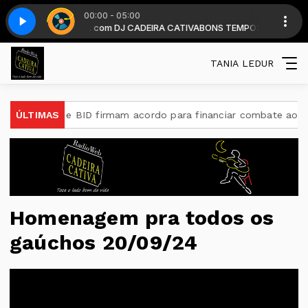
00:00 - 05:00
tir das 19 horas . com DJ CADEIRA CATIVA
 Parte 3
Top classic - Parte 3
BONS TEMPOS CADEIRA diaria
TANIA LEDUR
ÚLTIMAS
Brasil e BID firmam acordo para financiar combate ao crim
Homenagem pra todos os
gaúchos 20/09/24