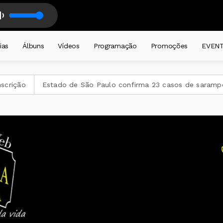
o Sol- ÓTIMA BA REGGAE 2022
CADEIRA diariamente a partir das 19 horas . com DJ CADEIRA CATIVA
ias
Álbuns
Vídeos
Programação
Promoções
EVEN
ão
Estado de São Paulo confirma 23 casos de sarampo; 16 