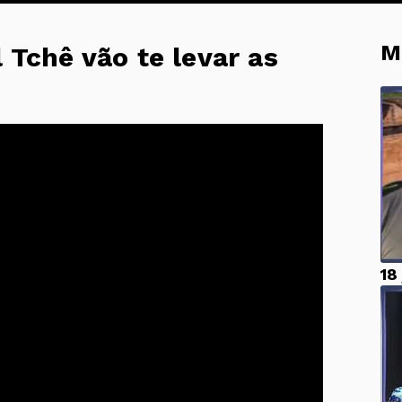
M
 Tchê vão te levar as
18