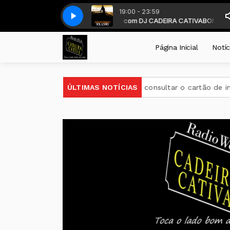
19:00 - 23:59
ariamente a partir das 19 horas . com DJ CADEIRA CATIVA
andinho - Trilha do Sol- ÓTIMA BA REGGAE 2022
Armandinho - Trilha d
BONS TEMPOS 
Página Inicial
Notíc
ndidatos do Encceja 2026 podem consultar o cartão de inscriç
ÚLTIMAS NOTÍCIAS