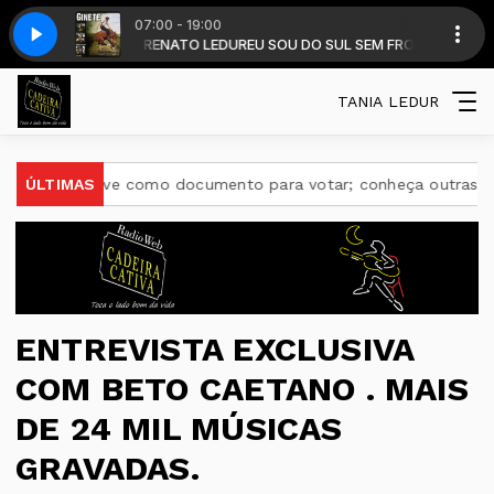
07:00 - 19:00
 com DALMIR RENATO LEDUR
ento pampeiro
Erlon Pericles - vento pampeiro
EU SOU DO SUL SEM FRONTEIRA com DALMI
TANIA LEDUR
 serve como documento para votar; conheça outras funções útei
ÚLTIMAS
ENTREVISTA EXCLUSIVA
COM BETO CAETANO . MAIS
DE 24 MIL MÚSICAS
GRAVADAS.