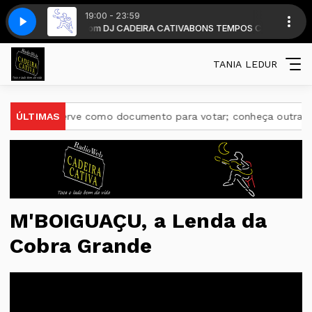
19:00 - 23:59
9 horas . com DJ CADEIRA CATIVA
e Blue BA26 ROCK COUNTRY
The Mavericks - Born To Be Blue BA26 ROC
BONS TEMPOS CADEIRA diariamente a pa
TANIA LEDUR
 serve como documento para votar; conheça outras funções úte
ÚLTIMAS
M'BOIGUAÇU, a Lenda da
Cobra Grande