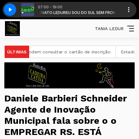
07:00 - 19:00
AGARRA GAITEIRO AO VIVO 26
om DALMIR RENATO LEDUR
EU SOU DO SUL SEM FRONTEIRA com DALMIR 
TCHE GAROTOS - TO VOLTANDO PRA FICA
TANIA LEDUR
 podem consultar o cartão de inscrição
ÚLTIMAS
Estado de São Paul
Daniele Barbieri Schneider
Agente de Inovação
Municipal fala sobre o o
EMPREGAR RS. ESTÁ