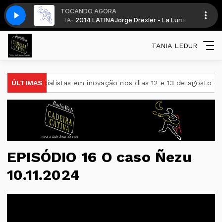
TOCANDO AGORA
as 19 horas . com DJ CADEIRA CATIVA
uí ÓTIMA BA RUMBA- 2014 LATINA
Jorge Drexler - La Luna de Rasquí ÓTI
BONS TEMPOS CADEIRA diariamente 
TANIA LEDUR
 especialistas em inovação nos dias 12 e 13 de agosto em Ijuí
ÚLTIMAS
EPISÓDIO 16 O caso Ñezu
10.11.2024