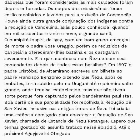
daquelas que foram consideradas as mais culpados foram
depois enforcadas. Os corpos dos missionários foram
então recolhidos e levados para a redução de Concepção.
Houve ainda outra grande conjuração dos indígenas contra
a redução de Candelária, aliás pouco conhecida, quando
em mil seiscentos e vinte e nove, o grande xamã,
Cunumipitá Ibapirí, de Igay, com um bom grupo ameaçou
de morte o padre José Oreggio, porém os reduzidos de
Candelária ofereceram-lhes batalha e os castigaram
severamente. E o que aconteceu com Ñezu e com seus
comandados depois de todas essas batalhas? Em 1697 o
padre Cristóbal de Altamirano escreveu um bilhete ao
padre Francisco Benzônio dizendo que Ñezu, após os
embates, teria subido pelo rio Uruguai até o primeiro salto
grande, onde teria se estabelecido, mas que não tivera
sorte porque fora capturado pelos bandeirantes paulistas.
Boa parte de sua parcialidade foi recolhida à Redução de
San Xavier. Inclusive nas antigas terras de Ñezu foi criada
uma estância com gado para abastecer a Redução de San
Xavier, chamada de Estancia de Ñezu Retangue. Espero que
tenhas gostado do assunto tratado nesse episódio. Até o
próximo! Aguyjevete! Obrigado