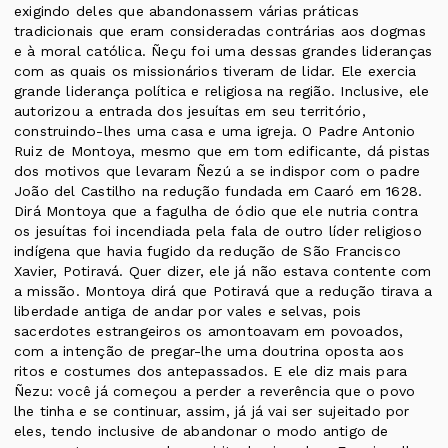
exigindo deles que abandonassem várias práticas
tradicionais que eram consideradas contrárias aos dogmas
e à moral católica. Ñeçu foi uma dessas grandes lideranças
com as quais os missionários tiveram de lidar. Ele exercia
grande liderança política e religiosa na região. Inclusive, ele
autorizou a entrada dos jesuítas em seu território,
construindo-lhes uma casa e uma igreja. O Padre Antonio
Ruiz de Montoya, mesmo que em tom edificante, dá pistas
dos motivos que levaram Ñezú a se indispor com o padre
João del Castilho na redução fundada em Caaró em 1628.
Dirá Montoya que a fagulha de ódio que ele nutria contra
os jesuítas foi incendiada pela fala de outro líder religioso
indígena que havia fugido da redução de São Francisco
Xavier, Potiravá. Quer dizer, ele já não estava contente com
a missão. Montoya dirá que Potiravá que a redução tirava a
liberdade antiga de andar por vales e selvas, pois
sacerdotes estrangeiros os amontoavam em povoados,
com a intenção de pregar-lhe uma doutrina oposta aos
ritos e costumes dos antepassados. E ele diz mais para
Ñezu: você já começou a perder a reverência que o povo
lhe tinha e se continuar, assim, já já vai ser sujeitado por
eles, tendo inclusive de abandonar o modo antigo de