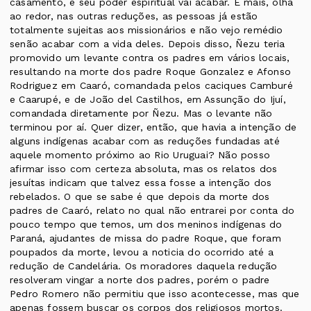
casamento, e seu poder espiritual vai acabar. E mais, olha
ao redor, nas outras reduções, as pessoas já estão
totalmente sujeitas aos missionários e não vejo remédio
senão acabar com a vida deles. Depois disso, Ñezu teria
promovido um levante contra os padres em vários locais,
resultando na morte dos padre Roque Gonzalez e Afonso
Rodriguez em Caaró, comandada pelos caciques Camburé
e Caarupé, e de João del Castilhos, em Assunção do Ijuí,
comandada diretamente por Ñezu. Mas o levante não
terminou por aí. Quer dizer, então, que havia a intenção de
alguns indígenas acabar com as reduções fundadas até
aquele momento próximo ao Rio Uruguai? Não posso
afirmar isso com certeza absoluta, mas os relatos dos
jesuítas indicam que talvez essa fosse a intenção dos
rebelados. O que se sabe é que depois da morte dos
padres de Caaró, relato no qual não entrarei por conta do
pouco tempo que temos, um dos meninos indígenas do
Paraná, ajudantes de missa do padre Roque, que foram
poupados da morte, levou a noticia do ocorrido até a
redução de Candelária. Os moradores daquela redução
resolveram vingar a norte dos padres, porém o padre
Pedro Romero não permitiu que isso acontecesse, mas que
apenas fossem buscar os corpos dos religiosos mortos.