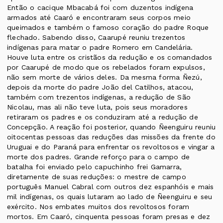
Então o cacique Mbacabá foi com duzentos indígena
armados até Caaró e encontraram seus corpos meio
queimados e também o famoso coração do padre Roque
flechado. Sabendo disso, Caarupé reuniu trezentos
indígenas para matar o padre Romero em Candelária.
Houve luta entre os cristãos da redução e os comandados
por Caarupé de modo que os rebelados foram expulsos,
não sem morte de vários deles. Da mesma forma Ñezú,
depois da morte do padre João del Catilhos, atacou,
também com trezentos indígenas, a redução de São
Nicolau, mas ali não teve luta, pois seus moradores
retiraram os padres e os conduziram até a redução de
Concepção. A reação foi posterior, quando Ñeenguiru reuniu
oitocentas pessoas das reduções das missões da frente do
Uruguai e do Paraná para enfrentar os revoltosos e vingar a
morte dos padres. Grande reforço para o campo de
batalha foi enviado pelo capuchinho frei Gamarra,
diretamente de suas reduções: o mestre de campo
português Manuel Cabral com outros dez espanhóis e mais
mil indígenas, os quais lutaram ao lado de Ñeenguiru e seu
exército. Nos embates muitos dos revoltosos foram
mortos. Em Caaró, cinquenta pessoas foram presas e dez