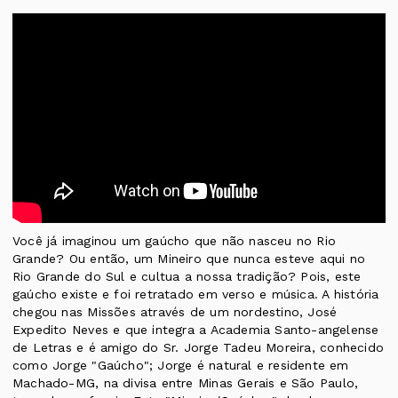
Você já imaginou um gaúcho que não nasceu no Rio
Grande? Ou então, um Mineiro que nunca esteve aqui no
Rio Grande do Sul e cultua a nossa tradição? Pois, este
gaúcho existe e foi retratado em verso e música. A história
chegou nas Missões através de um nordestino, José
Expedito Neves e que integra a Academia Santo-angelense
de Letras e é amigo do Sr. Jorge Tadeu Moreira, conhecido
como Jorge "Gaúcho"; Jorge é natural e residente em
Machado-MG, na divisa entre Minas Gerais e São Paulo,