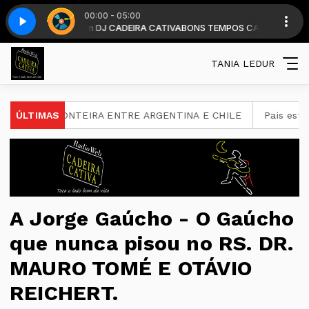
00:00 - 05:00
 horas . com DJ CADEIRA CATIVA
 5
Top classic - Parte 5
BONS TEMPOS CADEIRA diariamente a par
TANIA LEDUR
FRONTEIRA ENTRE ARGENTINA E CHILE
ÚLTIMAS
Pais estão menos pr
A Jorge Gaúcho - O Gaúcho
que nunca pisou no RS. DR.
MAURO TOMÉ E OTÁVIO
REICHERT.