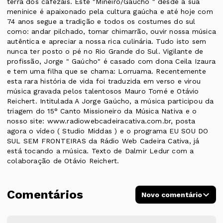
terra dos cafezais. Este "Mineiro/Gaúcho " desde a sua
meninice é apaixonado pela cultura gaúcha e até hoje com
74 anos segue a tradição e todos os costumes do sul
como: andar pilchado, tomar chimarrão, ouvir nossa música
autêntica e apreciar a nossa rica culinária. Tudo isto sem
nunca ter posto o pé no Rio Grande do Sul. Vigilante de
profissão, Jorge " Gaúcho" é casado com dona Ceila Izaura
e tem uma filha que se chama: Lorruama. Recentemente
esta rara história de vida foi traduzida em verso e virou
música gravada pelos talentosos Mauro Tomé e Otávio
Reichert. Intitulada A Jorge Gaúcho, a música participou da
triagem do 15° Canto Missioneiro da Música Nativa e o
nosso site: www.radiowebcadeiracativa.com.br, posta
agora o vídeo ( Studio Middas ) e o programa EU SOU DO
SUL SEM FRONTEIRAS da Rádio Web Cadeira Cativa, já
está tocando a música. Texto de Dalmir Ledur com a
colaboração de Otávio Reichert.
Comentários
Novo comentário