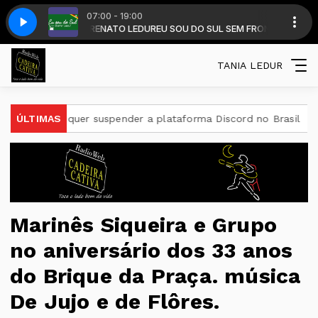
07:00 - 19:00
ES A FRONTEIRA - INST 2026
com DALMIR RENATO LEDUR
EU SOU DO SUL SEM FRONTEIRA com DALMIR
KARAI E ESTEVAO GUEDES - DAS MISSOES A
TANIA LEDUR
 quer suspender a plataforma Discord no Brasil
ÚLTIMAS
Candidatos
Marinês Siqueira e Grupo
no aniversário dos 33 anos
do Brique da Praça. música
De Jujo e de Flôres.