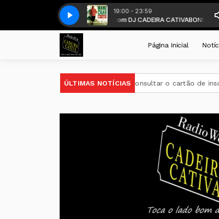
19:00 - 23:59
LANDESTINO RON DE WORD BA ÓTIMA MIX 22 LATINA
 a partir das 19 horas . com DJ CADEIRA CATIVA
BONS TEMPOS CADEIRA 
MANU CHAO , CANE
Página Inicial
Notíc
do Encceja 2026 podem consultar o cartão de inscrição
ÚLTIMAS NOTÍCIAS
Es