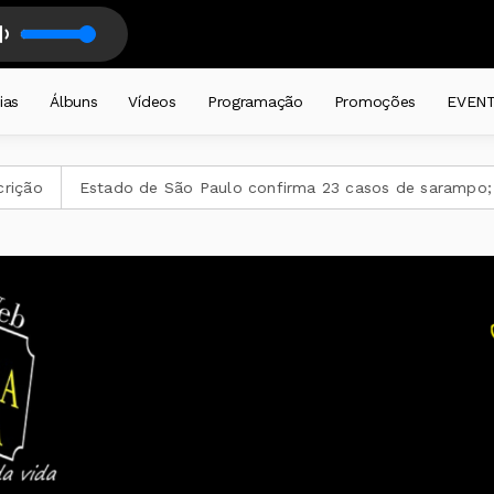
diariamente a partir das 19 horas . com DJ CADEIRA CATIVA
K GONALES E SAIDE - CLANDESTINO RON DE WORD BA ÓTIMA MIX 22 LA
ias
Álbuns
Vídeos
Programação
Promoções
EVEN
tado de São Paulo confirma 23 casos de sarampo; 16 não se va