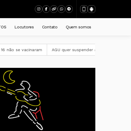
TINA
TOS
Locutores
Contato
Quem somos
cinaram
AGU quer suspender a plataforma Discord no Brasil