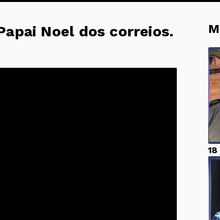
M
apai Noel dos correios.
18