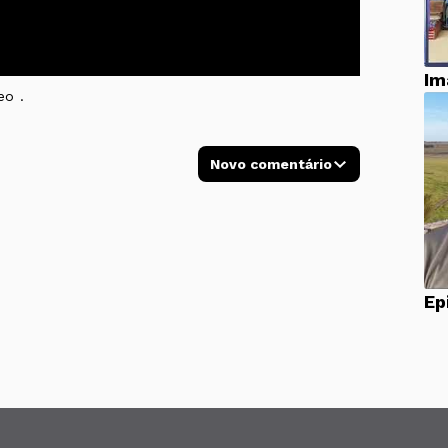
Im
eo .
Novo comentário