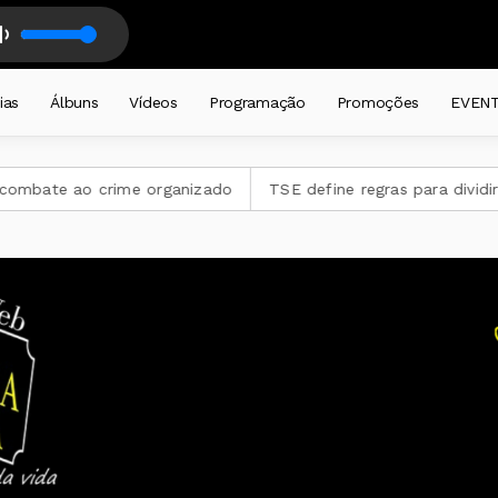
Out Of Ten- ÓTIMO L1 NEW BOSSA NOVA
 diariamente a partir das 19 horas . com DJ CADEIRA CATIVA
ias
Álbuns
Vídeos
Programação
Promoções
EVEN
crime organizado
TSE define regras para dividir tempo da pr