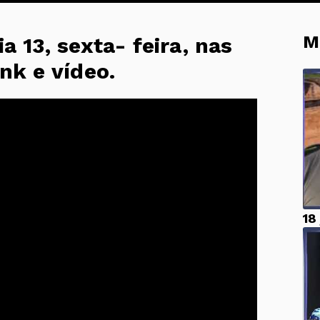
M
a 13, sexta- feira, nas
ink e vídeo.
18