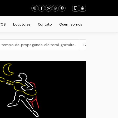
TOS
Locutores
Contato
Quem somos
opaganda eleitoral gratuita
BID amplia para US$ 4 bilhões 