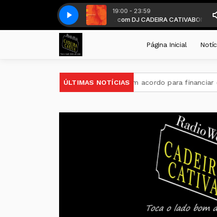
19:00 - 23:59
te a partir das 19 horas . com DJ CADEIRA CATIVA
- Nine Out Of Ten- ÓTIMO L1 NEW BOSSA NOVA
Alexia Bomtempo - Nine 
BONS TEMPOS CADEIRA
Página Inicial
Notíc
tina
Brasil e BID firmam acordo para financiar combate ao 
ÚLTIMAS NOTÍCIAS