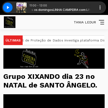
11:00 - 13:00
EIRA - Todos os domingos
70-Bloco2-09082026
Linha-Campeira-570-Bloco2-09082026
LINHA CAMPEIRA com LINHA CAMPEIRA - Tod
TANIA LEDUR
nal de Proteção de Dados investiga plataforma Discord
ÚLTIMAS
E-T
Grupo XIXANDO dia 23 no
NATAL de SANTO ÂNGELO.