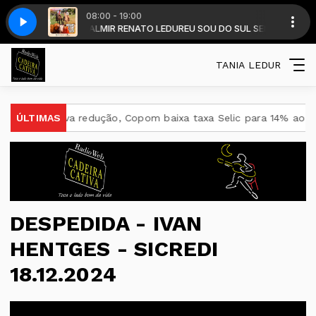
08:00 - 19:00
R - com DALMIR RENATO LEDUR
ENQUANTO DEUS QUISER 26
NECO SOARES E JOAQIM BRASIL - ENQUANTO
EU SOU DO SUL SEM FRONTEIRAS - DALMI
TANIA LEDUR
va redução, Copom baixa taxa Selic para 14% ao ano
ÚLTIMAS
Ideb 
DESPEDIDA - IVAN
HENTGES - SICREDI
18.12.2024