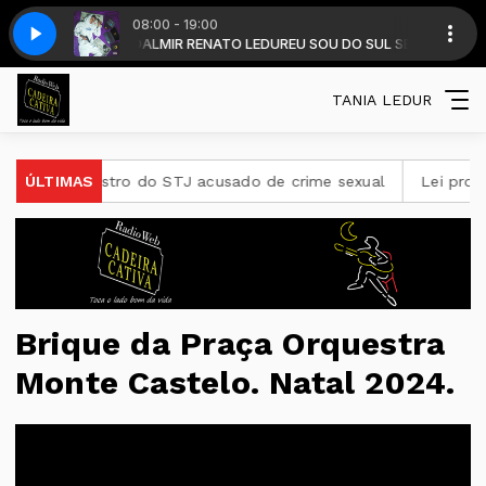
08:00 - 19:00
UR - com DALMIR RENATO LEDUR
O E ALMA - Laçador 25
GRUPO CANTIGA VERSO E ALMA - Laçador 25
EU SOU DO SUL SEM FRONTEIRAS - DAL
TANIA LEDUR
istro do STJ acusado de crime sexual
ÚLTIMAS
Lei prorroga uso do 
Brique da Praça Orquestra
Monte Castelo. Natal 2024.