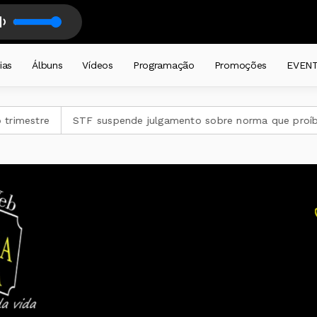
otoneira _ BA
AS - DALMIR LEDUR - com DALMIR RENATO LEDUR
ias
Álbuns
Vídeos
Programação
Promoções
EVEN
stre
STF suspende julgamento sobre norma que proíbe jogo