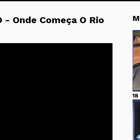
M
 - Onde Começa O Rio
18