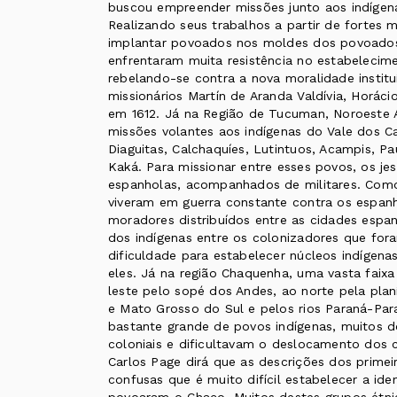
buscou empreender missões junto aos indígen
Realizando seus trabalhos a partir de fortes mi
implantar povoados nos moldes dos povoados 
enfrentaram muita resistência no estabelecime
rebelando-se contra a nova moralidade instit
missionários Martín de Aranda Valdívia, Horáci
em 1612. Já na Região de Tucuman, Noroeste A
missões volantes aos indígenas do Vale dos Ca
Diaguitas, Calchaquíes, Lutintuos, Acampis, P
Kaká. Para missionar entre esses povos, os jes
espanholas, acompanhados de militares. Como
viveram em guerra constante contra os espan
moradores distribuídos entre as cidades espa
dos indígenas entre os colonizadores que fora
dificuldade para estabelecer núcleos indígen
eles. Já na região Chaquenha, uma vasta faixa 
leste pelo sopé dos Andes, ao norte pela plan
e Mato Grosso do Sul e pelos rios Paraná-Para
bastante grande de povos indígenas, muitos
coloniais e dificultavam o deslocamento dos c
Carlos Page dirá que as descrições dos primei
confusas que é muito difícil estabelecer a id