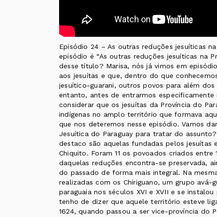
Episódio 24 – As outras reduções jesuíticas na
episódio é “As outras reduções jesuíticas na P
desse título? Marisa, nós já vimos em episódio
aos jesuítas e que, dentro do que conhecemo
jesuítico-guarani, outros povos para além dos
entanto, antes de entrarmos especificamente
considerar que os jesuítas da Província do P
indígenas no amplo território que formava aque
que nos deteremos nesse episódio. Vamos dar 
Jesuítica do Paraguay para tratar do assunto
destaco são aquelas fundadas pelos jesuítas em
Chiquito. Foram 11 os povoados criados entre
daquelas reduções encontra-se preservada, ain
do passado de forma mais integral. Na mesma
realizadas com os Chiriguano, um grupo avá-gu
paraguaia nos séculos XVI e XVII e se instalo
tenho de dizer que aquele território esteve li
1624, quando passou a ser vice-província do P