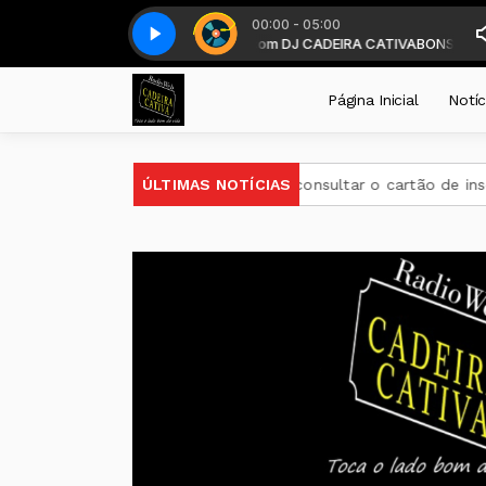
00:00 - 05:00
 a partir das 19 horas . com DJ CADEIRA CATIVA
Top classic - Parte 1
Top classic - Parte 1
BONS TEMPOS CADEIRA d
Página Inicial
Notíc
 do Encceja 2026 podem consultar o cartão de inscrição
ÚLTIMAS NOTÍCIAS
Es