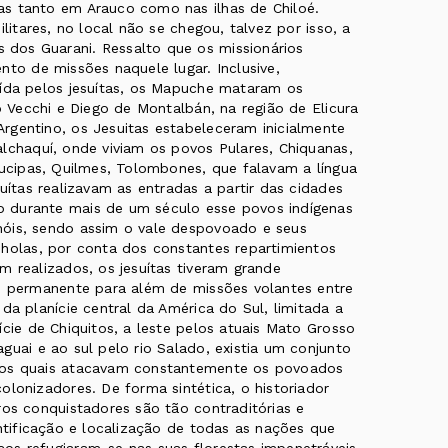
as tanto em Arauco como nas ilhas de Chiloé.
litares, no local não se chegou, talvez por isso, a
dos Guarani. Ressalto que os missionários
nto de missões naquele lugar. Inclusive,
uída pelos jesuítas, os Mapuche mataram os
o Vecchi e Diego de Montalbán, na região de Elicura
rgentino, os Jesuitas estabeleceram inicialmente
lchaquí, onde viviam os povos Pulares, Chiquanas,
aucipas, Quilmes, Tolombones, que falavam a língua
uítas realizavam as entradas a partir das cidades
 durante mais de um século esse povos indígenas
hóis, sendo assim o vale despovoado e seus
nholas, por conta dos constantes repartimientos
m realizados, os jesuítas tiveram grande
as permanente para além de missões volantes entre
da planície central da América do Sul, limitada a
ície de Chiquitos, a leste pelos atuais Mato Grosso
guai e ao sul pelo rio Salado, existia um conjunto
 dos quais atacavam constantemente os povoados
olonizadores. De forma sintética, o historiador
ros conquistadores são tão contraditórias e
entificação e localização de todas as nações que