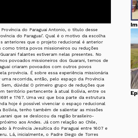
Im
 Província do Paraguai Antonio, o título desse
rovíncia do Paraguai’. Qual é o motivo da escolha
s anteriores que o projeto reducional é anterior
s como trinta povos missioneiros ou reduções
 Guarani falantes estiveram nelas presentes. No
 nos povoados missioneiros dos Guarani, temos de
araguai criaram povoados com outros povos
la província. É sobre essa experiência missionária
uma recorrida, então, pelo espaço da Província
? Sem, dúvida! O primeiro grupo de reduções que
 território pertencente à atual Bolívia, entre os
 1691 e 1767. Uma vez que boa parte da estrutura
da hoje é possível vivenciar o espaço reducional
 Bolívia, tenho também de salientar as missões
arani que se deslocou da região brasileiro-
u próximo aos Andes. Já com relação ao Chile,
gado à Província Jesuítica do Paraguai entre 1607 e
eru. Lá, inicialmente, o Padre Diego de Torres