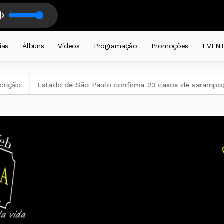
iariamente a partir das 19 horas . com DJ CADEIRA CATIVA
ias
Álbuns
Vídeos
Programação
Promoções
EVEN
tado de São Paulo confirma 23 casos de sarampo; 16 não se v