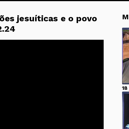
M
ões jesuíticas e o povo
2.24
18