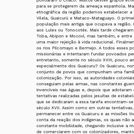
povoaram o Chaco. Muitos destes grupos étnic
para se protegerem da ameaça espanhola. Mas
etnográfica da região podemos estabelecer a l
Vilela, Guaicurú e Mataco-Mataguayo. O primei
população mais antiga que ocupava a região. Os
aos Lules ou Tonocotés. Mais tarde chegara
Toba, Abipon e Mocoví, mas também, e entre 
uma maior rejeição à vida reducional. Final
os rios Pilcomayo e Bermejo. A todos esses po
missionárias e intentaram fundar povoados pe
entretanto, somente no século XVIII, pouco a
especialmente dos Guaicuru? Os Guaicuru, n
conjunto de povos que compunham uma família 
colonização. Por isso, as autoridades colonia
conseguiam pelas armas, nas constantes guer
invencíveis nas águas e, depois que adotaram 
tentativas realizadas pelos jesuítas de estab
que se dedicaram a essa tarefa encontram-se 
século XVII. Assim como em outras tentativas,
permanecer entre os Guaicuru e as missões tiv
conta da reação dos indígenas, os quais não
constante mobilidade, chegando inclusive a m
de comerciarem com os colonizadores, mantiv