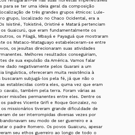
os refugiaram-se nas suas florestas impenetráveis
 para se ter uma ideia geral da composição
ocalização de três grandes grupos étnicos: Lule-
ro grupo, localizado no Chaco Ocidental, era a
 Isistiné, Tokistiné, Oristiné e Matará pertenciam
m os Guaicurú, que eram fundamentalmente os
outros, os Pilagá, Mbayá e Payaguá que mostraram
mente os Mataco-Mataguayo estabeleceram-se entre
vos, os jesuítas direcionaram suas atividades
rmanentes. Melhores resultados conseguiriam,
ntes de sua expulsão da América. Vamos falar
ome dado negativamente pelos Guarani a um
linguística, ofereceram muita resistência à
is buscaram subjugá-los pela fé, já que não o
ras establecidas contra eles, quma vez que eram
o cavalo, também pela terra. Foram várias as
elecer missões permanentes entre eles. Dentre os
os padres Vicente Grifi e Roque Gonzalez, no
 os missionários tiveram grande dificuldade de
eram de ser interrompidas diversas vezes por
 abandonavam seu modo de ser guerreiro e a
atar o padre Romero. Os povos Guaicuru, apesar
eram seu ethos guerreiro ao longo de todo o