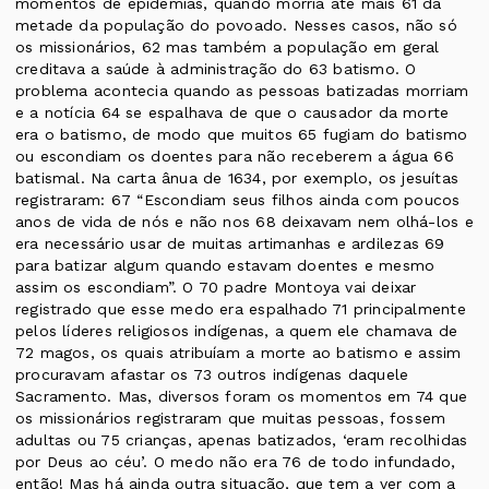
momentos de epidemias, quando morria até mais 61 da
metade da população do povoado. Nesses casos, não só
os missionários, 62 mas também a população em geral
creditava a saúde à administração do 63 batismo. O
problema acontecia quando as pessoas batizadas morriam
e a notícia 64 se espalhava de que o causador da morte
era o batismo, de modo que muitos 65 fugiam do batismo
ou escondiam os doentes para não receberem a água 66
batismal. Na carta ânua de 1634, por exemplo, os jesuítas
registraram: 67 “Escondiam seus filhos ainda com poucos
anos de vida de nós e não nos 68 deixavam nem olhá-los e
era necessário usar de muitas artimanhas e ardilezas 69
para batizar algum quando estavam doentes e mesmo
assim os escondiam”. O 70 padre Montoya vai deixar
registrado que esse medo era espalhado 71 principalmente
pelos líderes religiosos indígenas, a quem ele chamava de
72 magos, os quais atribuíam a morte ao batismo e assim
procuravam afastar os 73 outros indígenas daquele
Sacramento. Mas, diversos foram os momentos em 74 que
os missionários registraram que muitas pessoas, fossem
adultas ou 75 crianças, apenas batizados, ‘eram recolhidas
por Deus ao céu’. O medo não era 76 de todo infundado,
então! Mas há ainda outra situação, que tem a ver com a