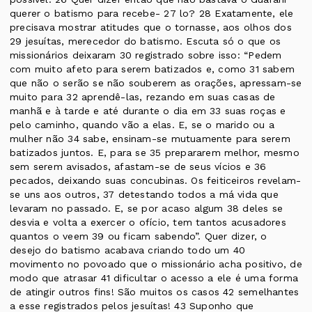
querer o batismo para recebe- 27 lo? 28 Exatamente, ele
precisava mostrar atitudes que o tornasse, aos olhos dos
29 jesuítas, merecedor do batismo. Escuta só o que os
missionários deixaram 30 registrado sobre isso: “Pedem
com muito afeto para serem batizados e, como 31 sabem
que não o serão se não souberem as orações, apressam-se
muito para 32 aprendê-las, rezando em suas casas de
manhã e à tarde e até durante o dia em 33 suas roças e
pelo caminho, quando vão a elas. E, se o marido ou a
mulher não 34 sabe, ensinam-se mutuamente para serem
batizados juntos. E, para se 35 prepararem melhor, mesmo
sem serem avisados, afastam-se de seus vícios e 36
pecados, deixando suas concubinas. Os feiticeiros revelam-
se uns aos outros, 37 detestando todos a má vida que
levaram no passado. E, se por acaso algum 38 deles se
desvia e volta a exercer o ofício, tem tantos acusadores
quantos o veem 39 ou ficam sabendo”. Quer dizer, o
desejo do batismo acabava criando todo um 40
movimento no povoado que o missionário acha positivo, de
modo que atrasar 41 dificultar o acesso a ele é uma forma
de atingir outros fins! São muitos os casos 42 semelhantes
a esse registrados pelos jesuítas! 43 Suponho que