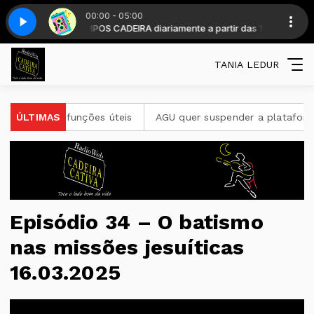
00:00 - 05:00
BONS TEMPOS CADEIRA diariamente a partir das 19 horas
Hits 80 - Parte 1
Hits 80 - Parte 1
TANIA LEDUR
outras funções úteis
ÚLTIMAS
AGU quer suspender a plataforma Disc
Episódio 34 – O batismo
nas missões jesuíticas
16.03.2025