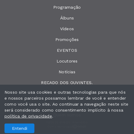
Programação
Álbuns
Vídeos
Promoções
EVENTOS
Locutores
Notícias
RECADO DOS OUVINTES.
Nosso site usa cookies e outras tecnologias para que nós
Contato
e nossos parceiros possamos lembrar de você e entender
como você usa o site. Ao continuar a navegação neste site
Peça sua música
será considerado como consentimento implícito à nossa
Quem somos
política de privacidade
.
Todos os direitos reservados.
Com a tecnologia
Entendi