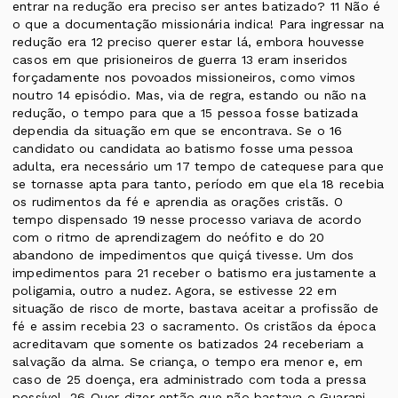
entrar na redução era preciso ser antes batizado? 11 Não é
o que a documentação missionária indica! Para ingressar na
redução era 12 preciso querer estar lá, embora houvesse
casos em que prisioneiros de guerra 13 eram inseridos
forçadamente nos povoados missioneiros, como vimos
noutro 14 episódio. Mas, via de regra, estando ou não na
redução, o tempo para que a 15 pessoa fosse batizada
dependia da situação em que se encontrava. Se o 16
candidato ou candidata ao batismo fosse uma pessoa
adulta, era necessário um 17 tempo de catequese para que
se tornasse apta para tanto, período em que ela 18 recebia
os rudimentos da fé e aprendia as orações cristãs. O
tempo dispensado 19 nesse processo variava de acordo
com o ritmo de aprendizagem do neófito e do 20
abandono de impedimentos que quiçá tivesse. Um dos
impedimentos para 21 receber o batismo era justamente a
poligamia, outro a nudez. Agora, se estivesse 22 em
situação de risco de morte, bastava aceitar a profissão de
fé e assim recebia 23 o sacramento. Os cristãos da época
acreditavam que somente os batizados 24 receberiam a
salvação da alma. Se criança, o tempo era menor e, em
caso de 25 doença, era administrado com toda a pressa
possível. 26 Quer dizer então que não bastava o Guarani