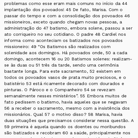
problemas como esse eram mais comuns no início da 44
implantação dos povoados! 45 De fato, Marisa. Com o
passar do tempo e com a consolidação dos povoados 46
missioneiros, exceto quando chegam novas pessoas, a
administração do 47 batismo, embora solene, passou a ser
ato corriqueiro no seu cotidiano. O padre 48 Cardiel nos
informa como aconteciam os batizados nos povoados
missioneiro: 49 “Os Batismos são realizados com
solenidade aos domingos. Há povoados onde, 50 a cada
domingo, acontecem 16 ou 20 Batismos solenes: realizam-
se às duas ou 51 três da tarde, sendo uma cerimônia
bastante longa. Para este sacramento, 52 existem em
todos os povoados vasos de prata muito preciosos, e o
batistério 53 está ricamente decorado com dourados e
pinturas. O Pároco e o Companheiro 54 se revezam
semanalmente nesses ministérios”. 55 Embora muitos de
fato pedissem o batismo, havia aqueles que se negavam
56 a receber o sacramento, mesmo com a insistência dos
missionários. Qual 57 o motivo disso? 58 Marisa, havia
duas situações que precisamos considerar nessa questão. A
59 primeira é aquela quando os doentes ou moribundos
são batizados e recobram 60 a saúde, principalmente nos