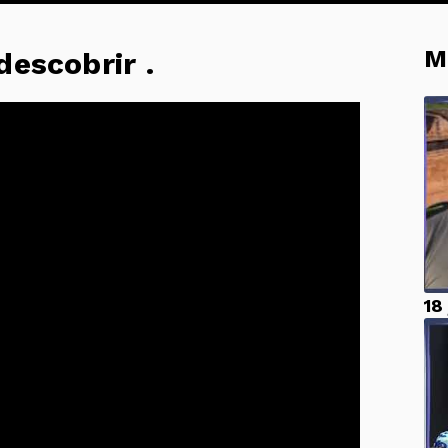
M
descobrir .
18