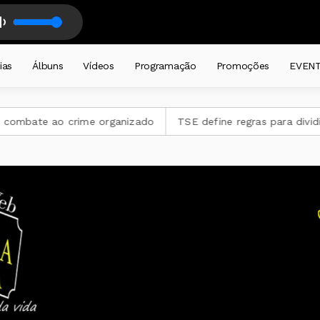
FABIANO FARIAS - Gaita, campo e violão. Nação gaúcha. com FABIANO FA
ias
Álbuns
Vídeos
Programação
Promoções
EVEN
mbate ao crime organizado
TSE define regras para dividir te