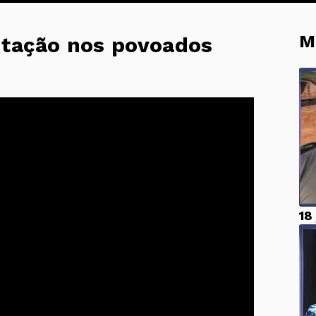
M
ntação nos povoados
18