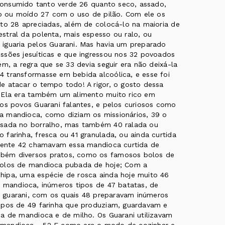
 consumido tanto verde 26 quanto seco, assado,
iro ou moído 27 com o uso de pilão. Com ele os
ito 28 apreciadas, além de colocá-lo na maioria de
stral da polenta, mais espesso ou ralo, ou
iguaria pelos Guarani. Mas havia um preparado
ssões jesuíticas e que ingressou nos 32 povoados
m, a regra que se 33 devia seguir era não deixá-la
 transformasse em bebida alcoólica, e esse foi
e atacar o tempo todo! A rigor, o gosto dessa
. Ela era também um alimento muito rico em
los povos Guarani falantes, e pelos curiosos como
a mandioca, como diziam os missionários, 39 o
ssada no borralho, mas também 40 ralada ou
farinha, fresca ou 41 granulada, ou ainda curtida
amente 42 chamavam essa mandioca curtida de
bém diversos pratos, como os famosos bolos de
bolos de mandioca pubada de hoje; Com a
hipa, uma espécie de rosca ainda hoje muito 46
a mandioca, inúmeros tipos de 47 batatas, de
ia guarani, com os quais 48 preparavam inúmeros
tipos de 49 farinha que produziam, guardavam e
ha de mandioca e de milho. Os Guarani utilizavam