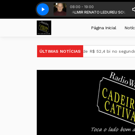
08:00 - 19:00
 - DALMIR LEDUR - com DALMIR RENATO LEDUR
B160.
B160.
EU SOU DO SUL SEM FRON
Página Inicial
Notíc
obras tem lucro líquido de R$ 52,4 bi no segundo trimestre
ÚLTIMAS NOTÍCIAS