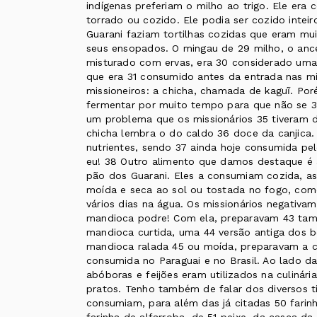
indígenas preferiam o milho ao trigo. Ele era
torrado ou cozido. Ele podia ser cozido inte
Guarani faziam tortilhas cozidas que eram mu
seus ensopados. O mingau de 29 milho, o ance
misturado com ervas, era 30 considerado uma 
que era 31 consumido antes da entrada nas mi
missioneiros: a chicha, chamada de kaguĩ. Poré
fermentar por muito tempo para que não se 34
um problema que os missionários 35 tiveram d
chicha lembra o do caldo 36 doce da canjica
nutrientes, sendo 37 ainda hoje consumida pe
eu! 38 Outro alimento que damos destaque é 
pão dos Guarani. Eles a consumiam cozida, a
moída e seca ao sol ou tostada no fogo, como 
vários dias na água. Os missionários negativ
mandioca podre! Com ela, preparavam 43 tam
mandioca curtida, uma 44 versão antiga dos 
mandioca ralada 45 ou moída, preparavam a c
consumida no Paraguai e no Brasil. Ao lado d
abóboras e feijões eram utilizados na culinár
pratos. Tenho também de falar dos diversos 
consumiam, para além das já citadas 50 farin