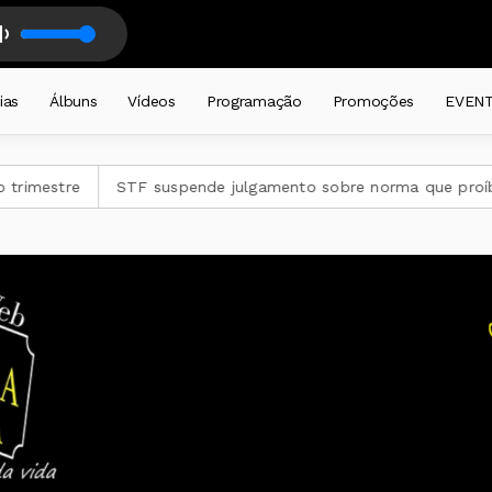
TEIRAS - DALMIR LEDUR - com DALMIR RENATO LEDUR
ias
Álbuns
Vídeos
Programação
Promoções
EVEN
STF suspende julgamento sobre norma que proíbe jogos de aza