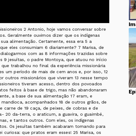
Im
ssioneiros 2 Antonio, hoje vamos conversar sobre
cos. Geralmente ouvimos dizer que os indígenas
 sua alimentação. Certamente, essa era 5 a
s que eles consumiam 6 diariamente? 7 Marisa, de
 dialogarmos com as 8 informações trazidas sobre
s 9 jesuítas, o padre Montoya, que atuou no início
 que trabalhou no final da experiência missionária
eles um período de mais de cem anos e, por isso, 12
r outros missionários que viveram 13 nesse tempo
issioneiros tiveram acesso, dentro dos povoados
pratos feitos à base de trigo, mas não abandonaram
mente, a base de sua alimentação 17 eram, e
a mandioca, acompanhados 18 de outros grãos, de
e carne de 19 caça, de peixes, de cobras e de
a- 20 da-terra, o araticum, a guavira, o guaimbé,
as, e tantos outros. Com eles, os indígenas
tos. Os jesuítas também acabaram tomando para
uei curiosa: que pratos eram esses! 25 Marisa, os