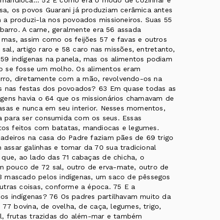
da mandioca... 52 E como era o modo de cozinhar e
sa, os povos Guarani já produziam cerâmica antes
 a produzi-la nos povoados missioneiros. Suas 55
 barro. A carne, geralmente era 56 assada
mas, assim como os feijões 57 e favas e outros
 sal, artigo raro e 58 caro nas missões, entretanto,
59 indígenas na panela, mas os alimentos podiam
o se fosse um molho. Os alimentos eram
barro, diretamente com a mão, revolvendo-os na
os nas festas dos povoados? 63 Em quase todas as
agens havia o 64 que os missionários chamavam de
asas e nunca em seu interior. Nesses momentos,
 para ser consumida com os seus. Essas
os feitos com batatas, mandiocas e legumes.
adeiros na casa do Padre faziam pães de 69 trigo
ssar galinhas e tomar da 70 sua tradicional
 que, ao lado das 71 cabaças de chicha, o
 pouco de 72 sal, outro de erva-mate, outro de
3 mascado pelos indígenas, um saco de pêssegos
utras coisas, conforme a época. 75 E a
os indígenas? 76 Os padres partilhavam muito da
 77 bovina, de ovelha, de caça, legumes, trigo,
el, frutas trazidas do além-mar e também