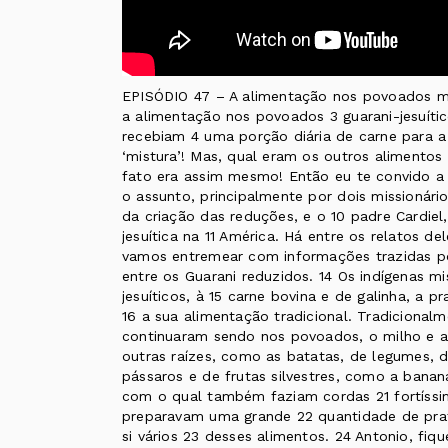
EPISÓDIO 47 – A alimentação nos povoados mi
a alimentação nos povoados 3 guarani-jesuíti
recebiam 4 uma porção diária de carne para a
‘mistura’! Mas, qual eram os outros alimento
fato era assim mesmo! Então eu te convido a
o assunto, principalmente por dois missionário
da criação das reduções, e o 10 padre Cardiel,
jesuítica na 11 América. Há entre os relatos d
vamos entremear com informações trazidas po
entre os Guarani reduzidos. 14 Os indígenas m
jesuíticos, à 15 carne bovina e de galinha, a 
16 a sua alimentação tradicional. Tradicional
continuaram sendo nos povoados, o milho e 
outras raízes, como as batatas, de legumes, d
pássaros e de frutas silvestres, como a banan
com o qual também faziam cordas 21 fortíssim
preparavam uma grande 22 quantidade de pra
si vários 23 desses alimentos. 24 Antonio, fiq