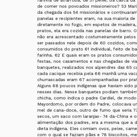
farinha de alfarroba, de 51 peixe, da casca 
de comer nos povoados missioneiros? 53 Mari
da chegada dos 54 missionários e continuaram
panelas e recipientes eram, na sua maioria de
diretamente no fogo, em espetos de madeira, 
pratos, ela era cozida nas panelas de barro. O
não era acrescentado costumeiramente pelos 
ser passados nele depois de 60 cozidos, com
consumidos do prato 61 individual, feito de 
farinha. 62 E quais eram os pratos consumid
festas, nos casamentos e nas chegadas de vi
banquetes, realizados nos alpendres das 65 c
cada cacique recebia pela 66 manhã uma vaca
churrascadas eram 67 acompanhadas por prat
Alguns 68 poucos indígenas que haviam sido p
nesses dias. Nesse banquetes podiam também a
chicha, como indica o padre Cardiel, de modo
Mayordomo, por ordem do Padre, colocava um
mel de cana-doce, outro de fumo que seria 7
secos, um saco com laranjas- 74 da-China e o
alimentação dos padres, era a mesma que a d
dieta indígena. Eles comiam ovos, peixe, carne
com o qual se faziam pães e 78 biscoitos, m