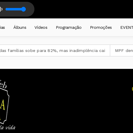
o, Eu E Voce BA SAMBA
EMPOS CADEIRA diariamente a partir das 19 horas . com DJ CADEIRA CA
ias
Álbuns
Vídeos
Programação
Promoções
EVEN
amílias sobe para 82%, mas inadimplência cai
MPF denuncia