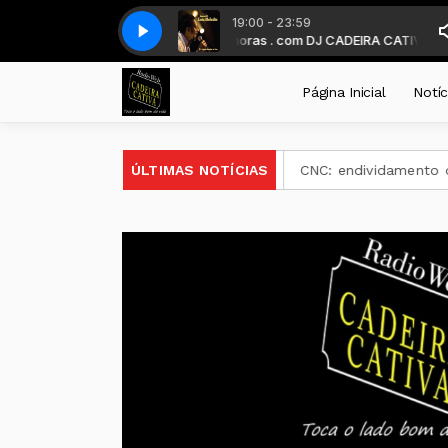
19:00 - 23:59
IRA diariamente a partir das 19 horas . com DJ CADEIRA CATIVA
LUIZ MELODIA - Estacio, Eu E Voce BA SAMBA
LUIZ MELODIA - Estaci
BONS T
Página Inicial
Notíc
os dias 12 e 13 de agosto em Ijuí
ÚLTIMAS NOTÍCIAS
CNC: endividamento das f