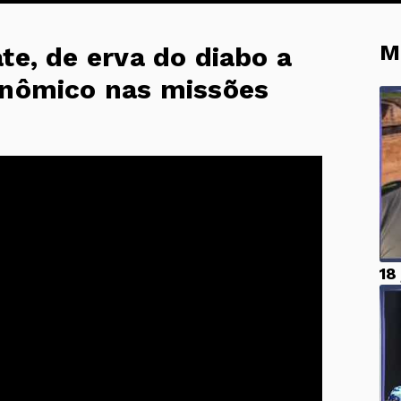
M
te, de erva do diabo a
onômico nas missões
18