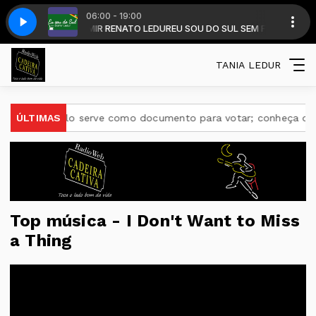
06:00 - 19:00
E CANTAR ESSE GARRÃO BRASILEIRO - MIX 25
FRONTEIRA com DALMIR RENATO LEDUR
EU SOU DO SUL SEM FRONTEIRA 
310V VINHETA - NÀO ME C
TANIA LEDUR
rd
ÚLTIMAS
E-Título serve como documento para votar; conheça outr
Top música - I Don't Want to Miss
a Thing