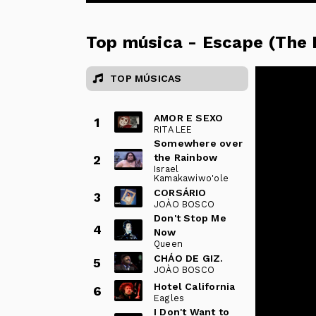
Top música - Escape (The 
TOP MÚSICAS
AMOR E SEXO
1
RITA LEE
Somewhere over
the Rainbow
2
Israel
Kamakawiwo'ole
CORSÁRIO
3
JOÀO BOSCO
Don't Stop Me
4
Now
Queen
CHÁO DE GIZ.
5
JOÀO BOSCO
Hotel California
6
Eagles
I Don't Want to