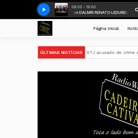
08:00 - 19:00
EM FRONTEIRAS - DALMIR LEDUR - com DALMIR RENATO LEDUR
Chiquito e Bordoneio - Rincão Dos Touros 25
Chiquito e Bordoneio -
EU SOU DO
Página Inicial
Notíc
de perda de cargo para ministro do STJ acusado de crime sexu
ÚLTIMAS NOTÍCIAS