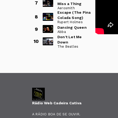
7
Miss a Thing
Aerosmith
Escape (The Pina
8
Colada Song)
Rupert Holmes
Dancing Queen
9
Abba
Don't Let Me
10
Down
The Beatles
Rádio Web Cadeira Cativa
A RÁDIO BOA DE SE OUVIR.