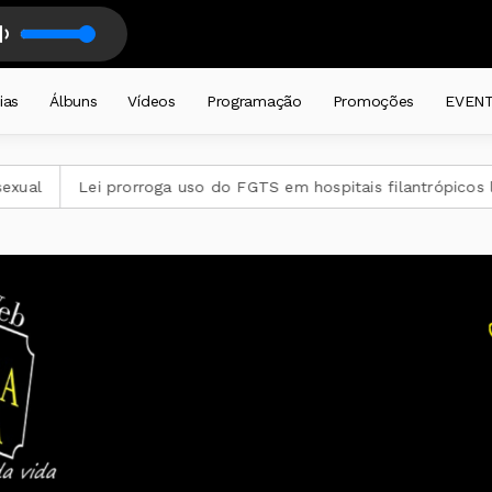
 Rincão Dos Touros 25
 SUL SEM FRONTEIRAS - DALMIR LEDUR - com DALMIR RENATO LEDUR
ias
Álbuns
Vídeos
Programação
Promoções
EVEN
al
Lei prorroga uso do FGTS em hospitais filantrópicos lig